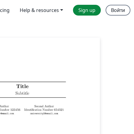
icing
Help & resources
Sign up
Войти