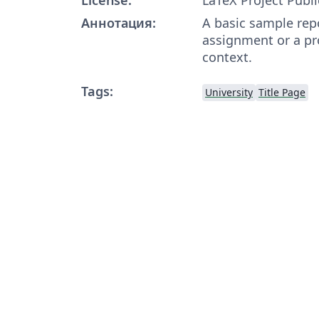
Аннотация:
A basic sample repo
assignment or a pro
context.
Tags:
University
Title Page