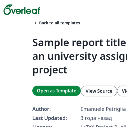
arrow_left_alt
Back to all templates
Sample report title
an university assi
project
Open as Template
View Source
Vi
Author:
Emanuele Petriglia
Last Updated:
3 года назад
License:
LaTeX Project Publi