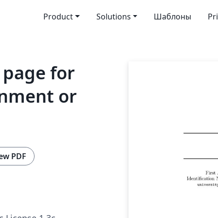
Product
Solutions
Шаблоны
Pr
 page for
gnment or
ew PDF
c License 1.3c