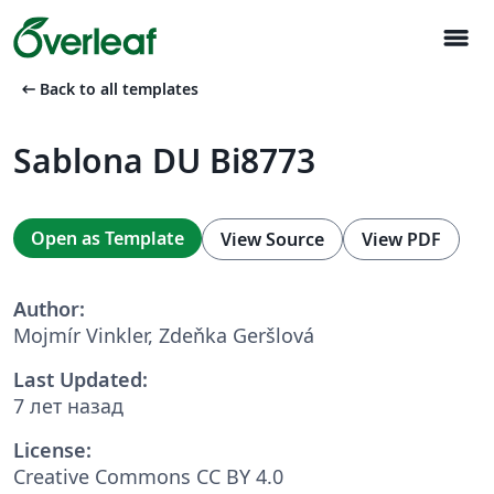
menu
arrow_left_alt
Back to all templates
Sablona DU Bi8773
Open as Template
View Source
View PDF
Author:
Mojmír Vinkler, Zdeňka Geršlová
Last Updated:
7 лет назад
License:
Creative Commons CC BY 4.0