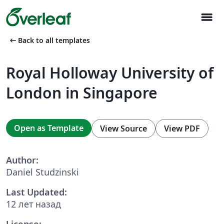
menu
arrow_left_alt
Back to all templates
Royal Holloway University of
London in Singapore
Open as Template
View Source
View PDF
Author:
Daniel Studzinski
Last Updated:
12 лет назад
License: