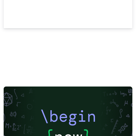
\begin