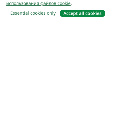
использования файлов cookie
.
Essential cookies only
Accept all cookies
О сайте
О нас
Careers
Блог
Solutions
For business
For universities