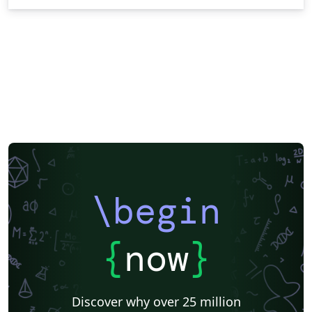
\begin
{
now
}
Discover why over 25 million