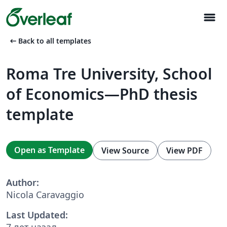
menu
arrow_left_alt
Back to all templates
Roma Tre University, School
of Economics—PhD thesis
template
Open as Template
View Source
View PDF
Author:
Nicola Caravaggio
Last Updated:
7 лет назад