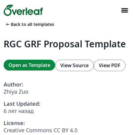
menu
arrow_left_alt
Back to all templates
RGC GRF Proposal Template
Open as Template
View Source
View PDF
Author:
Zhiya Zuo
Last Updated:
6 лет назад
License:
Creative Commons CC BY 4.0