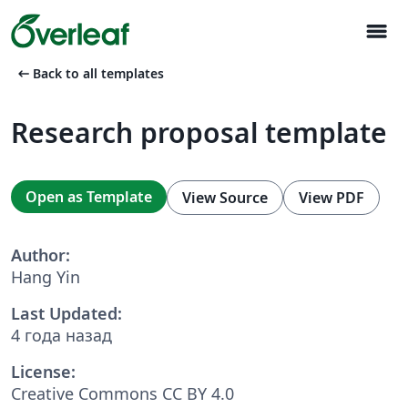
menu
arrow_left_alt
Back to all templates
Research proposal template
Open as Template
View Source
View PDF
Author:
Hang Yin
Last Updated:
4 года назад
License:
Creative Commons CC BY 4.0