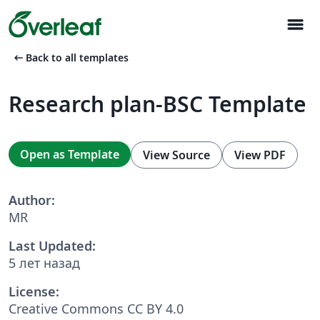
menu
arrow_left_alt
Back to all templates
Research plan-BSC Template
Open as Template
View Source
View PDF
Author:
MR
Last Updated:
5 лет назад
License:
Creative Commons CC BY 4.0