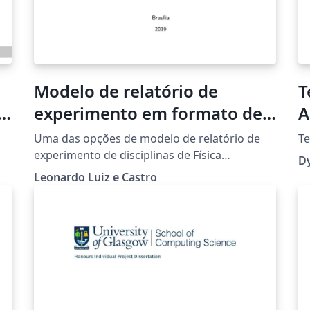
Modelo de relatório de
T
experimento em formato de
A
relatório técnico
Uma das opções de modelo de relatório de
T
experimento de disciplinas de Física
Dy
do
experimental ministradas pelo Prof. Leonardo
Leonardo Luiz e Castro
Luiz e Castro. Este modelo tem formato de
relatório técnico e é recomendado a alunos
que queiram seguir carreira técnico-científica
em empresas e órgãos reguladores.