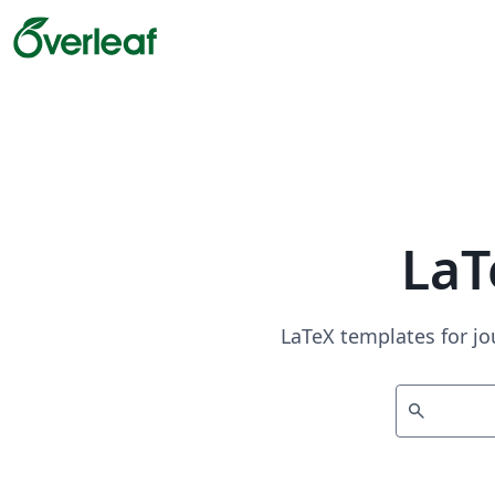
LaT
LaTeX templates for jo
search