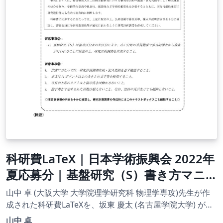
科研費LaTeX | 日本学術振興会 2022年
夏応募分 | 基盤研究（S）書き方マニ
ュアル | 2023.04.18
山中 卓 (大阪大学 大学院理学研究科 物理学専攻)先生が作
成された科研費LaTeXを、坂東 慶太 (名古屋学院大学) が了
承を得てテンプレート登録しています。 詳細はこちら↓を
山中 卓