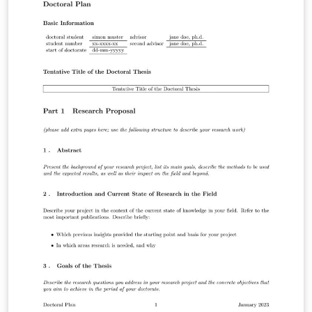
to easily customize and modify it according to their
needs. Please note that the template's content is meant
to be humorous and should not be taken literally. We
are grateful for your interest in using this template for
your professional endeavors.