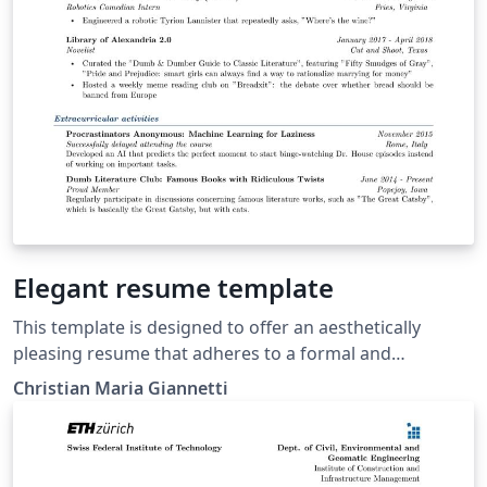
Elegant resume template
This template is designed to offer an aesthetically
pleasing resume that adheres to a formal and
institutional tone, making it suitable for applications to
Christian Maria Giannetti
companies and research centers requiring a high
degree of professionalism. Navy blue has been chosen
as the primary color to align with these objectives. The
code is well-documented and annotated, allowing users