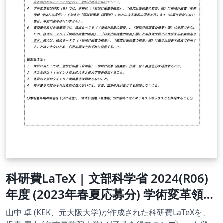
科研費LaTeX | 文部科学省 2024(R06)
年度 (2023年春夏応募分) 学術変革領域
研究 | 学術変革領域研究(B) (領域計画
山中 卓 (KEK、元大阪大学)が作成された科研費LaTeXを、