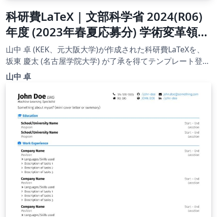
科研費LaTeX | 文部科学省 2024(R06)
年度 (2023年春夏応募分) 学術変革領域
研究 | 学術変革領域研究(B) (領域計画
山中 卓 (KEK、元大阪大学)が作成された科研費LaTeXを、
書(概要版)) 書き方マニュアル |
坂東 慶太 (名古屋学院大学) が了承を得てテンプレート登録
しています。 詳細はこちら↓をご確認ください。
2023.04.21
山中 卓
http://osksn2.hep.sci.osaka-
u.ac.jp/~taku/kakenhiLaTeX/