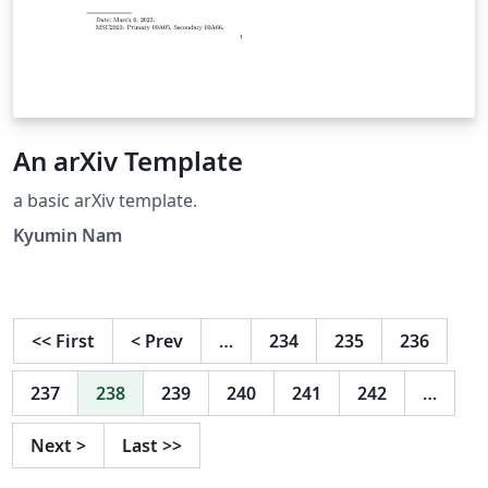
An arXiv Template
a basic arXiv template.
Kyumin Nam
<<
First
<
Prev
…
234
235
236
237
238
239
240
241
242
…
Next
>
Last
>>