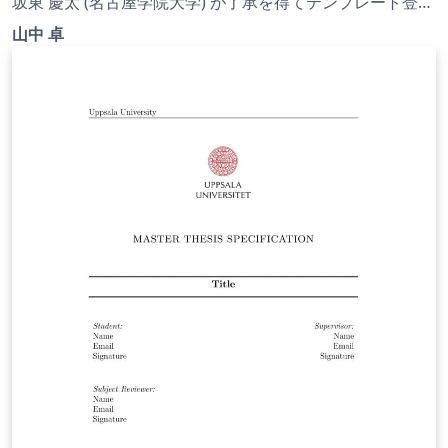
書（全体版)) | 2023.04.21
坂東 慶太 (名古屋学院大学) が了承を得てテンプレート登録
しています。 詳細はこちら↓をご確認ください。
山中 卓
http://osksn2.hep.sci.osaka-
u.ac.jp/~taku/kakenhiLaTeX/