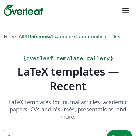
menu
Filters:
All
/
Шаблоны
/
Examples
/
Community articles
{
overleaf template gallery
}
LaTeX templates —
Recent
LaTeX templates for journal articles, academic
papers, CVs and résumés, presentations, and
more.
Search