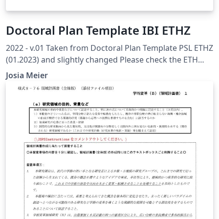
Doctoral Plan Template IBI ETHZ
2022 - v.01 Taken from Doctoral Plan Template PSL ETHZ
(01.2023) and slightly changed Please check the ETH
Internal Recommended Template to ensure you have all
Josia Meier
topics covered