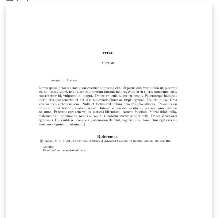
ご確認ください。 http://osksn2.hep.sci.osaka-
u.ac.jp/~taku/kakenhiLaTeX/