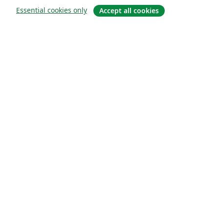
Essential cookies only
Accept all cookies
О сайте
О нас
Careers
Блог
Solutions
For business
For universities
For government
For publishers
Customer stories