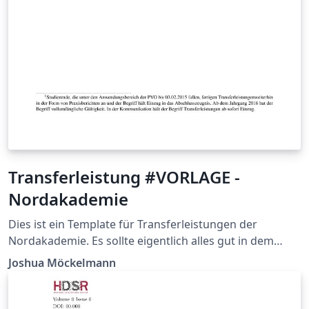
Transferleistung #VORLAGE -
Nordakademie
Dies ist ein Template für Transferleistungen der
Nordakademie. Es sollte eigentlich alles gut in dem
Dokument erklärt werden, so dass ein leichter Einstieg
Joshua Möckelmann
in die Welt von LaTeX ermöglicht wird.