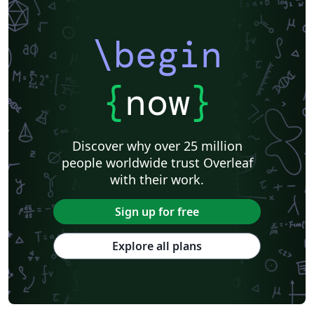
\begin
{
now
}
Discover why over 25 million
people worldwide trust Overleaf
with their work.
Sign up for free
Explore all plans