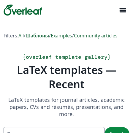
menu
Filters:
All
/
Шаблоны
/
Examples
/
Community articles
{
overleaf template gallery
}
LaTeX templates —
Recent
LaTeX templates for journal articles, academic
papers, CVs and résumés, presentations, and
more.
Search