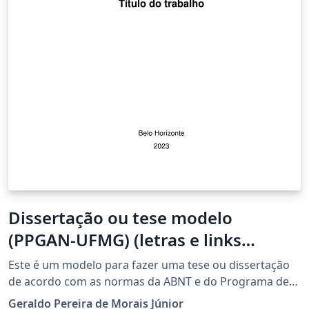
Dissertação ou tese modelo
(PPGAN-UFMG) (letras e links
pretos)
Este é um modelo para fazer uma tese ou dissertação
de acordo com as normas da ABNT e do Programa de
Pós-Graduação em Antropologia da UFMG (mas os
Geraldo Pereira de Morais Júnior