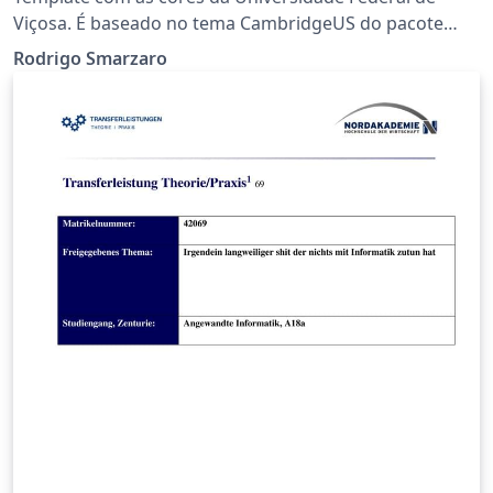
Viçosa. É baseado no tema CambridgeUS do pacote
Beamer. O logo utilizado é o do curso de Sistemas de
Rodrigo Smarzaro
Informação.