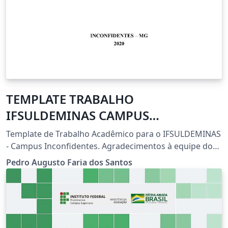
TEMPLATE TRABALHO
IFSULDEMINAS CAMPUS
INCONFIDENTES
Template de Trabalho Acadêmico para o IFSULDEMINAS
- Campus Inconfidentes. Agradecimentos à equipe do
abnTeX e discentes do IFPI e IFRN, sem eles esse
Pedro Augusto Faria dos Santos
template certamente não existiria.