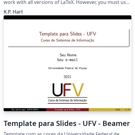
work with all versions of LaTeX. However, you must use
XeLaTeX if you wish to use the TrueType and OpenType
K.P. Hart
fonts included with the template.
Template para Slides - UFV - Beamer
Template com as cores da Universidade Federal de