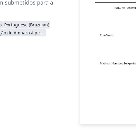
em submetidos para a
s
Portuguese (Brazilian)
Fundação de Amparo à pesquisa do Estado de São Paulo (FAPESP)