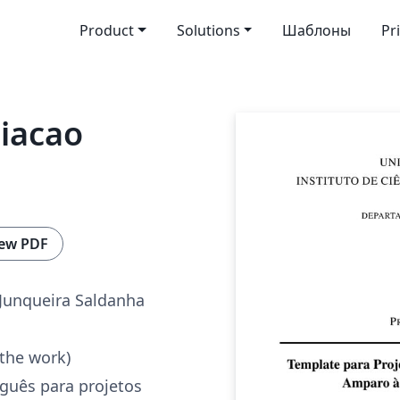
Product
Solutions
Шаблоны
Pr
ciacao
ew PDF
Junqueira Saldanha
 the work)
guês para projetos