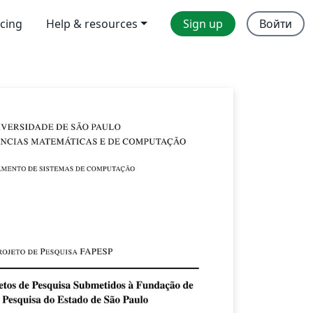
icing
Help & resources
Sign up
Войти