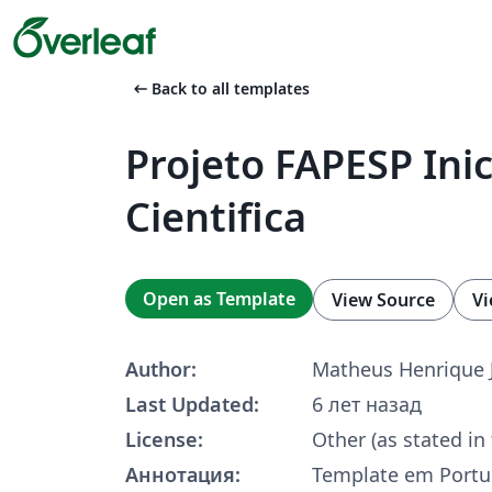
arrow_left_alt
Back to all templates
Projeto FAPESP Ini
Cientifica
Open as Template
View Source
Vi
Author:
Matheus Henrique 
Last Updated:
6 лет назад
License:
Other (as stated in
Аннотация:
Template em Portu