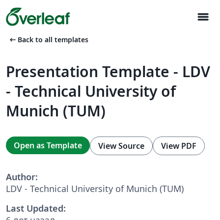
menu
arrow_left_alt
Back to all templates
Presentation Template - LDV
- Technical University of
Munich (TUM)
Open as Template
View Source
View PDF
Author:
LDV - Technical University of Munich (TUM)
Last Updated:
6 лет назад