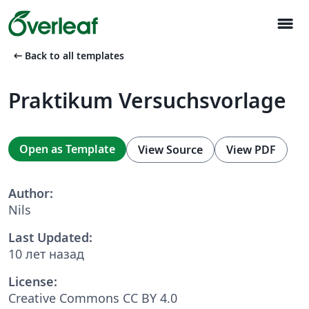
menu
arrow_left_alt
Back to all templates
Praktikum Versuchsvorlage
Open as Template
View Source
View PDF
Author:
Nils
Last Updated:
10 лет назад
License:
Creative Commons CC BY 4.0