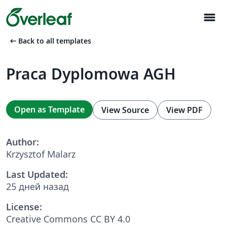
menu
arrow_left_alt
Back to all templates
Praca Dyplomowa AGH
Open as Template
View Source
View PDF
Author:
Krzysztof Malarz
Last Updated:
25 дней назад
License:
Creative Commons CC BY 4.0