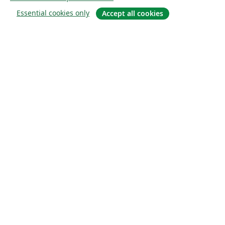
Essential cookies only
Accept all cookies
О сайте
О нас
Careers
Блог
Solutions
For business
For universities