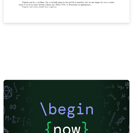
\begin
{
now
}