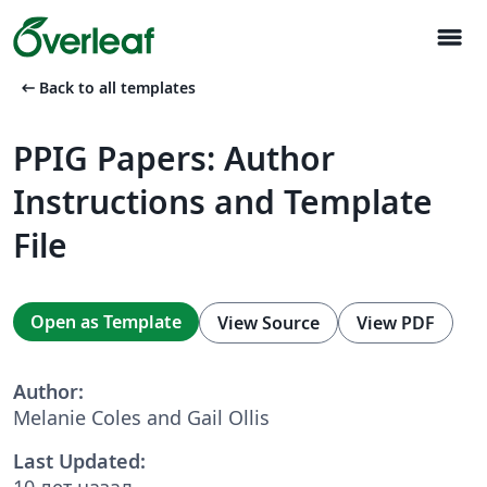
menu
arrow_left_alt
Back to all templates
PPIG Papers: Author
Instructions and Template
File
Open as Template
View Source
View PDF
Author:
Melanie Coles and Gail Ollis
Last Updated:
10 лет назад