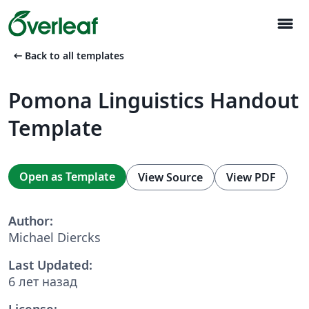
menu
arrow_left_alt
Back to all templates
Pomona Linguistics Handout
Template
Open as Template
View Source
View PDF
Author:
Michael Diercks
Last Updated:
6 лет назад
License: