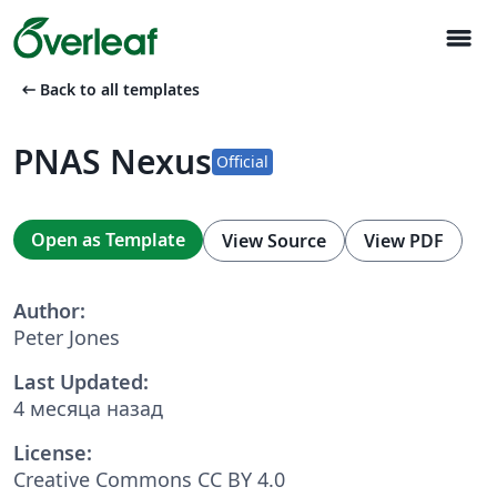
menu
arrow_left_alt
Back to all templates
PNAS Nexus
Official
Open as Template
View Source
View PDF
Author:
Peter Jones
Last Updated:
4 месяца назад
License:
Creative Commons CC BY 4.0