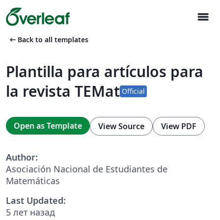
menu
arrow_left_alt
Back to all templates
Plantilla para artículos para
la revista TEMat
Official
Open as Template
View Source
View PDF
Author:
Asociación Nacional de Estudiantes de
Matemáticas
Last Updated:
5 лет назад