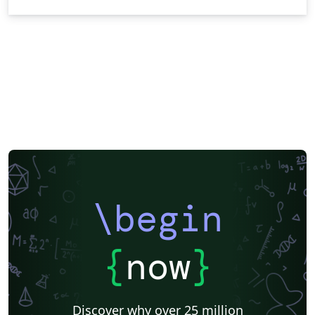
\begin
{
now
}
Discover why over 25 million