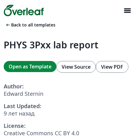
menu
arrow_left_alt
Back to all templates
PHYS 3Pxx lab report
Open as Template
View Source
View PDF
Author:
Edward Sternin
Last Updated:
9 лет назад
License:
Creative Commons CC BY 4.0