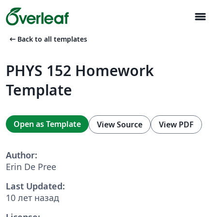
menu
arrow_left_alt
Back to all templates
PHYS 152 Homework
Template
Open as Template
View Source
View PDF
Author:
Erin De Pree
Last Updated:
10 лет назад
License: