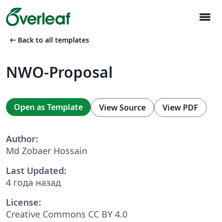
menu
arrow_left_alt
Back to all templates
NWO-Proposal
Open as Template
View Source
View PDF
Author:
Md Zobaer Hossain
Last Updated:
4 года назад
License:
Creative Commons CC BY 4.0