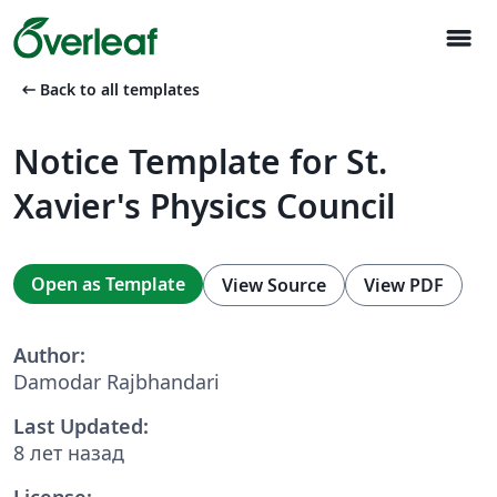
menu
arrow_left_alt
Back to all templates
Notice Template for St.
Xavier's Physics Council
Open as Template
View Source
View PDF
Author:
Damodar Rajbhandari
Last Updated:
8 лет назад
License: