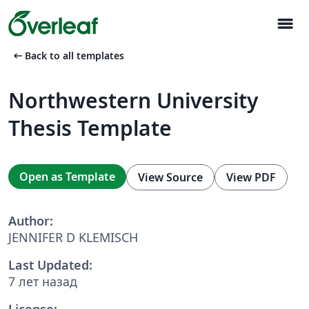
menu
arrow_left_alt
Back to all templates
Northwestern University
Thesis Template
Open as Template
View Source
View PDF
Author:
JENNIFER D KLEMISCH
Last Updated:
7 лет назад
License: