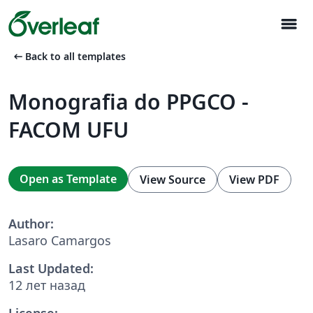
menu
arrow_left_alt
Back to all templates
Monografia do PPGCO -
FACOM UFU
Open as Template
View Source
View PDF
Author:
Lasaro Camargos
Last Updated:
12 лет назад
License: