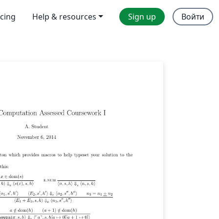
icing
Help & resources
Sign up
Войти