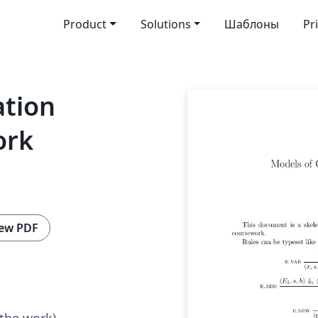
Product
Solutions
Шаблоны
Pr
tion
ork
ew PDF
 the work)