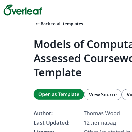
arrow_left_alt
Back to all templates
Models of Computa
Assessed Coursew
Template
Open as Template
View Source
Vi
Author:
Thomas Wood
Last Updated:
12 лет назад
License:
Other (as stated in