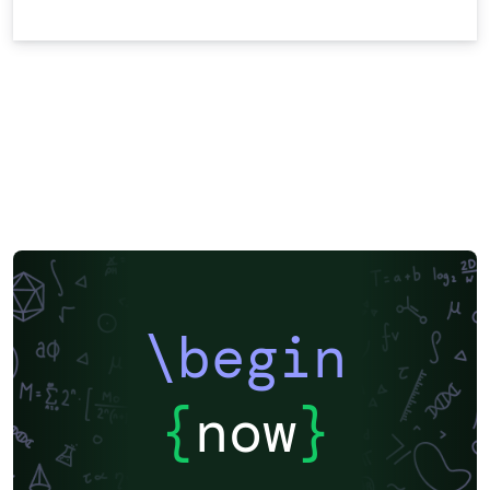
\begin
{
now
}