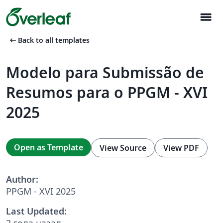
menu
arrow_left_alt
Back to all templates
Modelo para Submissão de
Resumos para o PPGM - XVI
2025
Open as Template
View Source
View PDF
Author:
PPGM - XVI 2025
Last Updated:
2 года назад