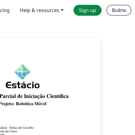
icing
Help & resources
Sign up
Войти