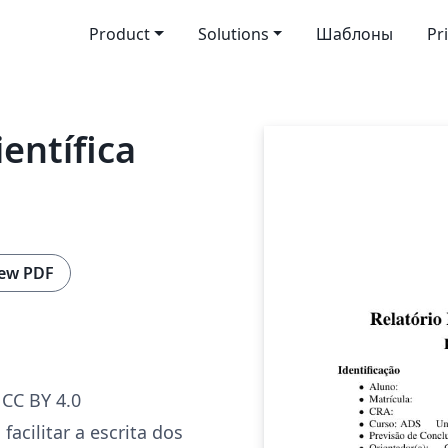
Product
Solutions
Шаблоны
Pr
entífica
ew PDF
CC BY 4.0
facilitar a escrita dos