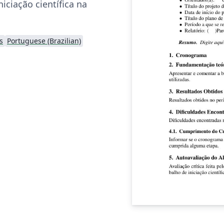
iciação científica na
s
Portuguese (Brazilian)