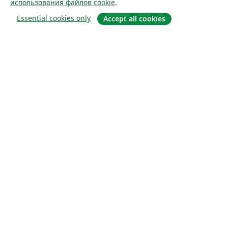
использования файлов cookie
.
Essential cookies only
Accept all cookies
О сайте
О нас
Careers
Блог
Solutions
For business
For universities