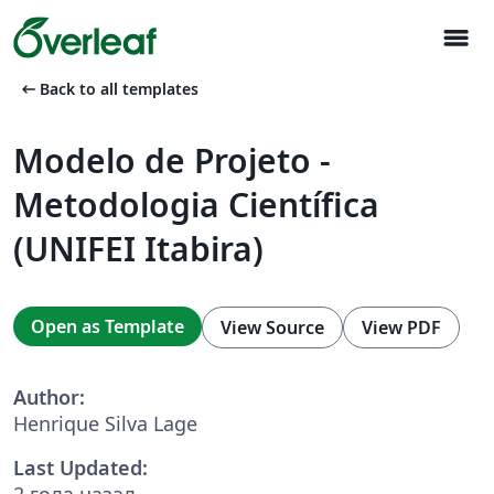
menu
arrow_left_alt
Back to all templates
Modelo de Projeto -
Metodologia Científica
(UNIFEI Itabira)
Open as Template
View Source
View PDF
Author:
Henrique Silva Lage
Last Updated:
2 года назад