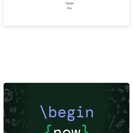
\begin
{
now
}