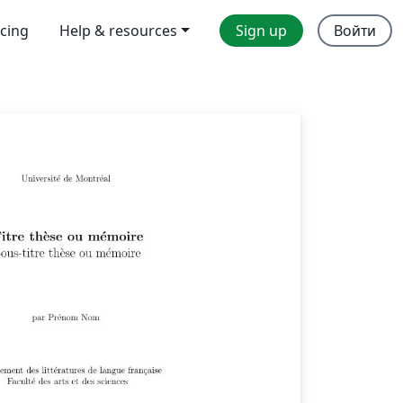
icing
Help & resources
Sign up
Войти