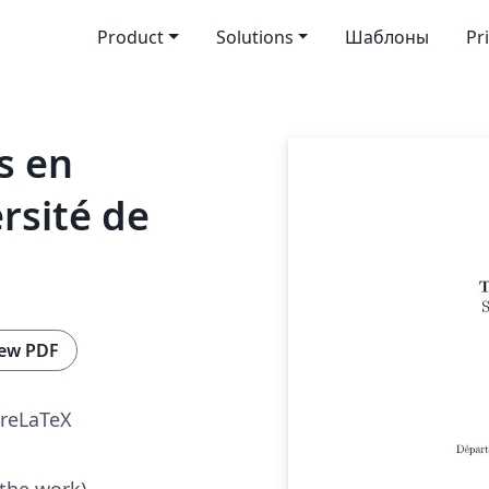
Product
Solutions
Шаблоны
Pr
s en
ersité de
ew PDF
reLaTeX
 the work)