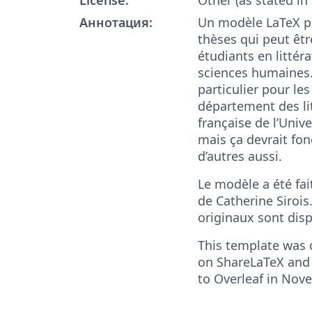
Аннотация:
Un modèle LaTeX 
thèses qui peut être
étudiants en littér
sciences humaines.
particulier pour le
département des li
française de l’Univ
mais ça devrait fo
d’autres aussi.
Le modèle a été fai
de Catherine Sirois.
originaux sont disp
This template was o
on ShareLaTeX and
to Overleaf in Nov