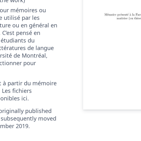
pour mémoires ou
 utilisé par les
ature ou en général en
 C’est pensé en
s étudiants du
ttératures de langue
ersité de Montréal,
nctionner pour
t à partir du mémoire
 Les fichiers
onibles ici.
riginally published
 subsequently moved
ember 2019.