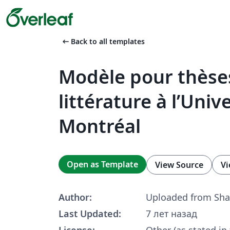
arrow_left_alt
Back to all templates
Modèle pour thèse
littérature à l’Univ
Montréal
Open as Template
View Source
Vi
Author:
Uploaded from Sha
Last Updated:
7 лет назад
License:
Other (as stated in