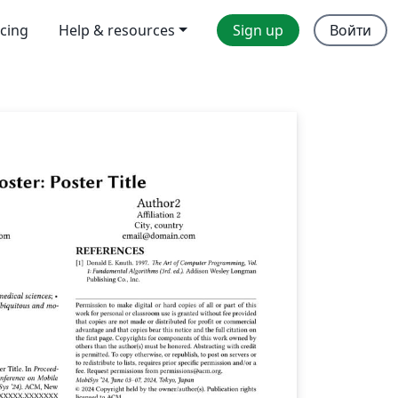
icing
Help & resources
Sign up
Войти