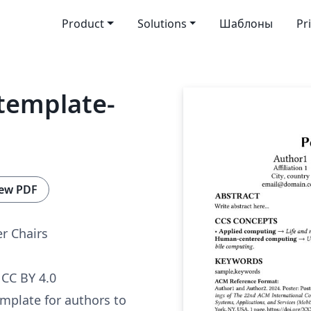
Product
Solutions
Шаблоны
Pr
template-
ew PDF
r Chairs
CC BY 4.0
template for authors to