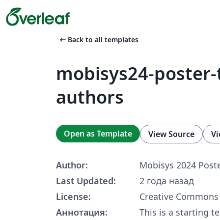
arrow_left_alt
Back to all templates
mobisys24-poster-
authors
Open as Template
View Source
Vi
Author:
Mobisys 2024 Poste
Last Updated:
2 года назад
License:
Creative Commons 
Аннотация:
This is a starting 