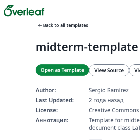
arrow_left_alt
Back to all templates
midterm-template
Open as Template
View Source
Vi
Author:
Sergio Ramírez
Last Updated:
2 года назад
License:
Creative Commons 
Аннотация:
Template for midt
document class La