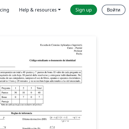
icing
Help & resources
Sign up
Войти