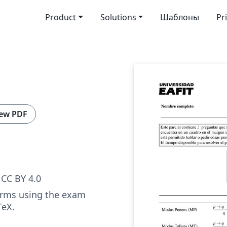
Product
Solutions
Шаблоны
Pr
ew PDF
CC BY 4.0
erms using the exam
TeX.