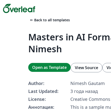
arrow_left_alt
Back to all templates
Masters in AI Form
Nimesh
Open as Template
View Source
Vi
Author:
Nimesh Gautam
Last Updated:
3 года назад
License:
Creative Commons 
Аннотация:
This is a sample ma