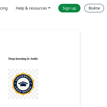
icing
Help & resources
Sign up
Войти