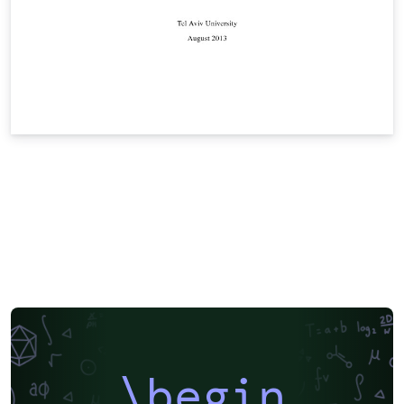
\begin