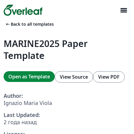
menu
arrow_left_alt
Back to all templates
MARINE2025 Paper
Template
Open as Template
View Source
View PDF
Author:
Ignazio Maria Viola
Last Updated:
2 года назад
License: