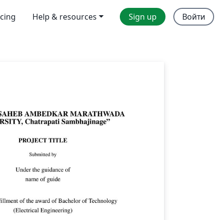
icing
Help & resources
Sign up
Войти