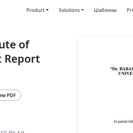
Product
Solutions
Шаблоны
Pr
ute of
t Report
ew PDF
CC BY 4.0