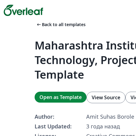
arrow_left_alt
Back to all templates
Maharashtra Instit
Technology, Projec
Template
Open as Template
View Source
Vi
Author:
Amit Suhas Borole
Last Updated:
3 года назад
License:
Creative Commons 