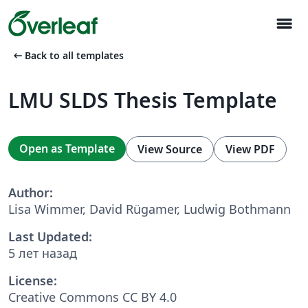
menu
arrow_left_alt
Back to all templates
LMU SLDS Thesis Template
Open as Template
View Source
View PDF
Author:
Lisa Wimmer, David Rügamer, Ludwig Bothmann
Last Updated:
5 лет назад
License:
Creative Commons CC BY 4.0