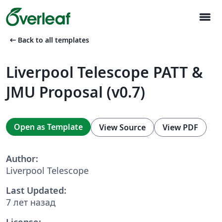
menu
arrow_left_alt
Back to all templates
Liverpool Telescope PATT &
JMU Proposal (v0.7)
Open as Template
View Source
View PDF
Author:
Liverpool Telescope
Last Updated:
7 лет назад
License: