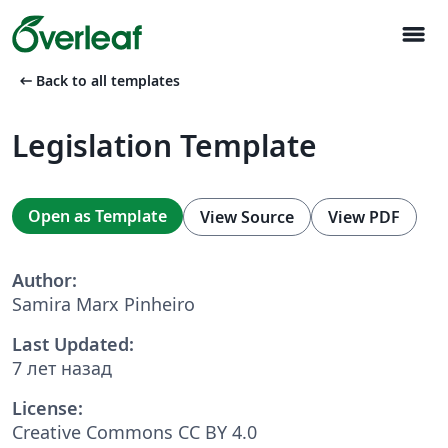
menu
arrow_left_alt
Back to all templates
Legislation Template
Open as Template
View Source
View PDF
Author:
Samira Marx Pinheiro
Last Updated:
7 лет назад
License:
Creative Commons CC BY 4.0