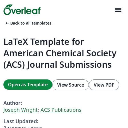
menu
arrow_left_alt
Back to all templates
LaTeX Template for
American Chemical Society
(ACS) Journal Submissions
Open as Template
View Source
View PDF
Author:
Joseph Wright
;
ACS Publications
Last Updated:
3 месяца назад