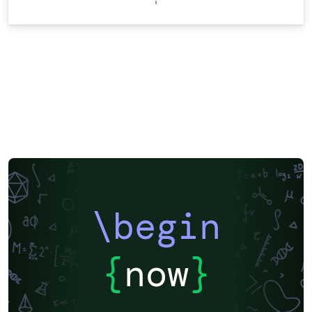
\begin
{
now
}