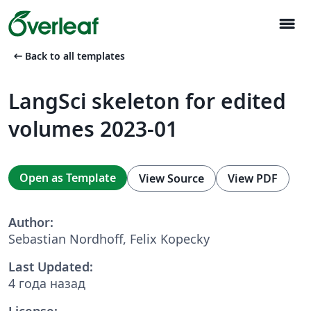
menu
arrow_left_alt
Back to all templates
LangSci skeleton for edited
volumes 2023-01
Open as Template
View Source
View PDF
Author:
Sebastian Nordhoff, Felix Kopecky
Last Updated:
4 года назад
License: