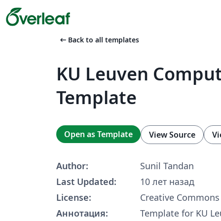
arrow_left_alt
Back to all templates
KU Leuven Comput
Template
Open as Template
View Source
Vi
Author:
Sunil Tandan
Last Updated:
10 лет назад
License:
Creative Commons 
Аннотация:
Template for KU L