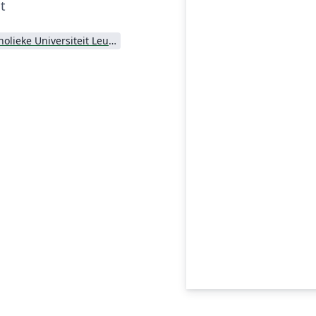
t
Katholieke Universiteit Leuven (KU Leuven)