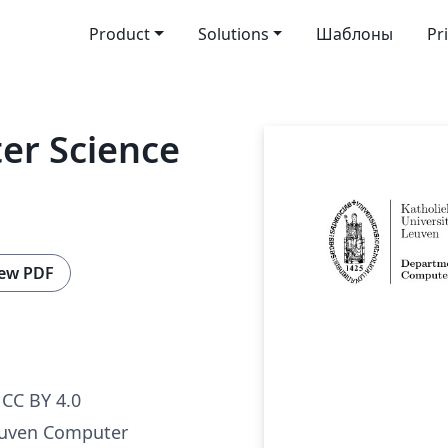
Product
Solutions
Шаблоны
Pr
er Science
ew PDF
CC BY 4.0
euven Computer