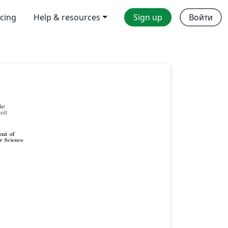
icing
Help & resources
Sign up
Войти