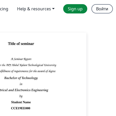
icing
Help & resources
Sign up
Войти