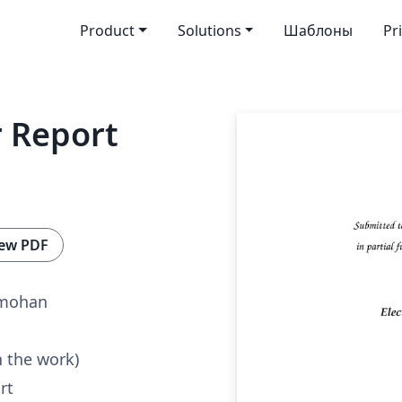
Product
Solutions
Шаблоны
Pr
 Report
ew PDF
nmohan
n the work)
rt