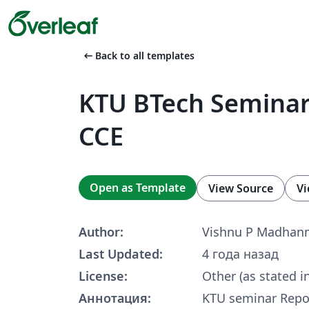
arrow_left_alt
Back to all templates
KTU BTech Seminar
CCE
Open as Template
View Source
Vi
Author:
Vishnu P Madha
Last Updated:
4 года назад
License:
Other (as stated i
Аннотация:
KTU seminar Repo