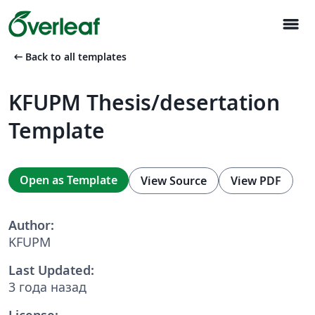
menu
arrow_left_alt
Back to all templates
KFUPM Thesis/desertation
Template
Open as Template
View Source
View PDF
Author:
KFUPM
Last Updated:
3 года назад
License: