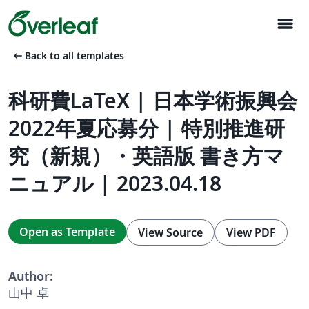
menu
arrow_left_alt
Back to all templates
科研費LaTeX | 日本学術振興会
2022年夏応募分 | 特別推進研
究（新規）・英語版 書き方マ
ニュアル | 2023.04.18
Open as Template
View Source
View PDF
Author:
山中 卓