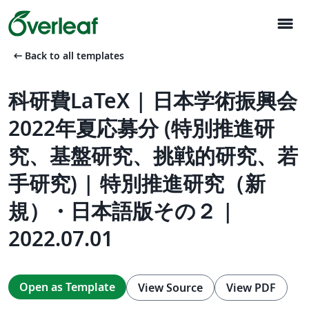
menu
arrow_left_alt
Back to all templates
科研費LaTeX | 日本学術振興会
2022年夏応募分 (特別推進研
究、基盤研究、挑戦的研究、若
手研究) | 特別推進研究（新
規）・日本語版その２ |
2022.07.01
Open as Template
View Source
View PDF