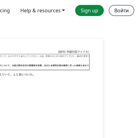
icing
Help & resources
Sign up
Войти