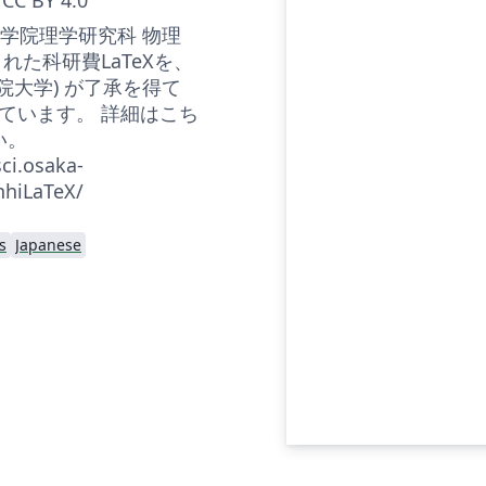
 大学院理学研究科 物理
れた科研費LaTeXを、
学院大学) が了承を得て
ています。 詳細はこち
い。
ci.osaka-
nhiLaTeX/
s
Japanese