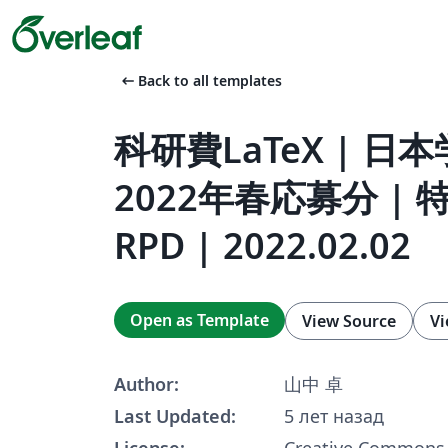
arrow_left_alt
Back to all templates
科研費LaTeX | 日
2022年春応募分 |
RPD | 2022.02.02
Open as Template
View Source
Vi
Author:
山中 卓
Last Updated:
5 лет назад
License:
Creative Commons 