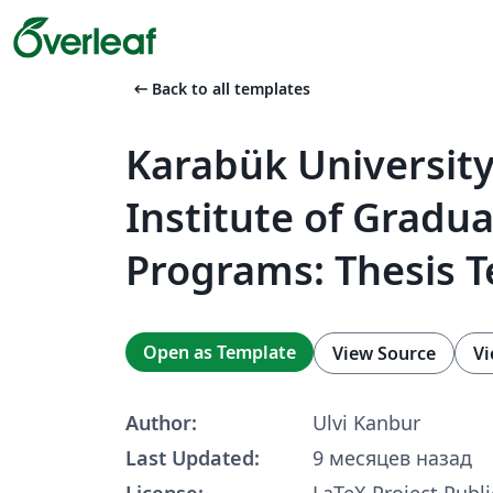
arrow_left_alt
Back to all templates
Karabük Universit
Institute of Gradu
Programs: Thesis 
Open as Template
View Source
Vi
Author:
Ulvi Kanbur
Last Updated:
9 месяцев назад
License:
LaTeX Project Publi