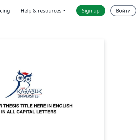
icing
Help & resources
Sign up
Войти