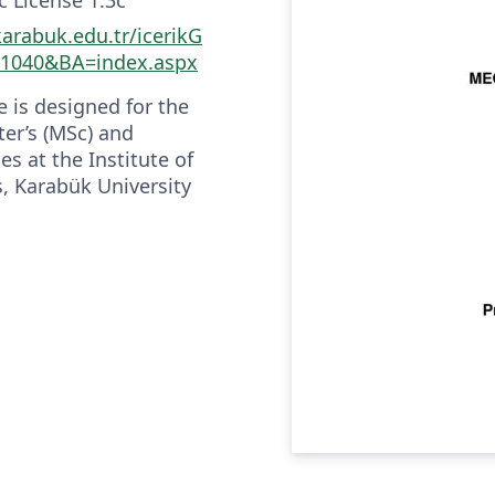
karabuk.edu.tr/icerikG
=1040&BA=index.aspx
 is designed for the
ter’s (MSc) and
es at the Institute of
 Karabük University