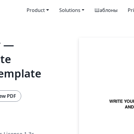
Product
Solutions
Шаблоны
Pr
y —
ate
Template
ew PDF
c License 1.3c