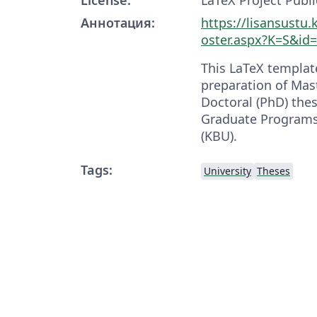
Аннотация:
https://lisansustu.
oster.aspx?K=S&id
This LaTeX template
preparation of Mas
Doctoral (PhD) thes
Graduate Programs,
(KBU).
Tags:
University
Theses