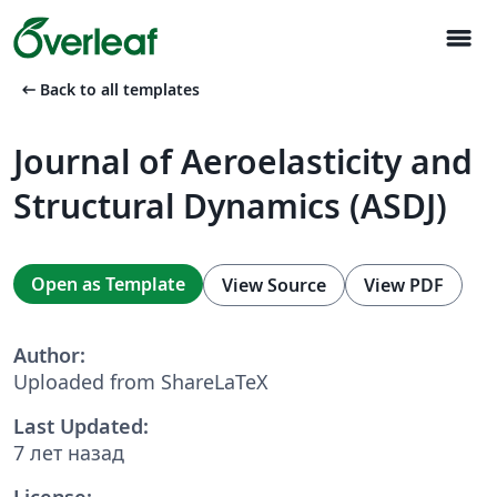
menu
arrow_left_alt
Back to all templates
Journal of Aeroelasticity and
Structural Dynamics (ASDJ)
Open as Template
View Source
View PDF
Author:
Uploaded from ShareLaTeX
Last Updated:
7 лет назад
License: