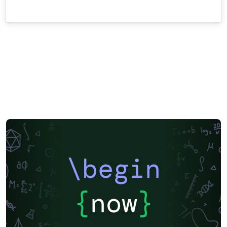
\begin
{
now
}