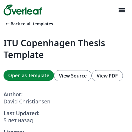
menu
arrow_left_alt
Back to all templates
ITU Copenhagen Thesis
Template
Open as Template
View Source
View PDF
Author:
David Christiansen
Last Updated:
5 лет назад
License: