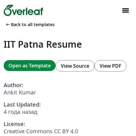
menu
arrow_left_alt
Back to all templates
IIT Patna Resume
Open as Template
View Source
View PDF
Author:
Ankit Kumar
Last Updated:
4 года назад
License:
Creative Commons CC BY 4.0